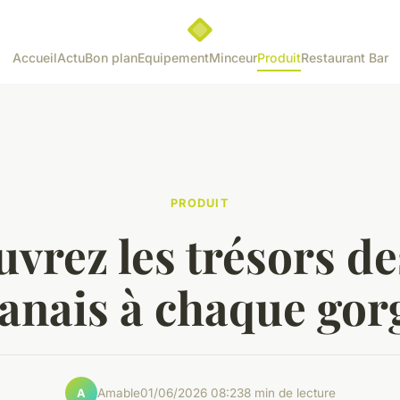
Accueil
Actu
Bon plan
Equipement
Minceur
Produit
Restaurant Bar
PRODUIT
vrez les trésors de
banais à chaque gor
Amable
01/06/2026 08:23
8 min de lecture
A