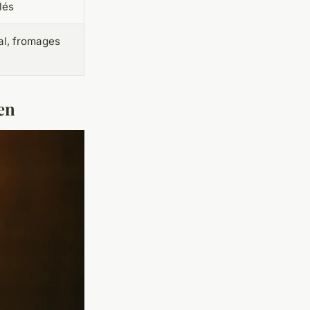
lés
al, fromages
ien