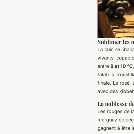
Sublimer les m
La cuisine liban
vivants, capable
entre
8 et 10 °C
falafels croustil
finale. Le rosé, 
avec des kibbeh
La noblesse de
Les rouges de la
merguez épicée
gagnent à être l