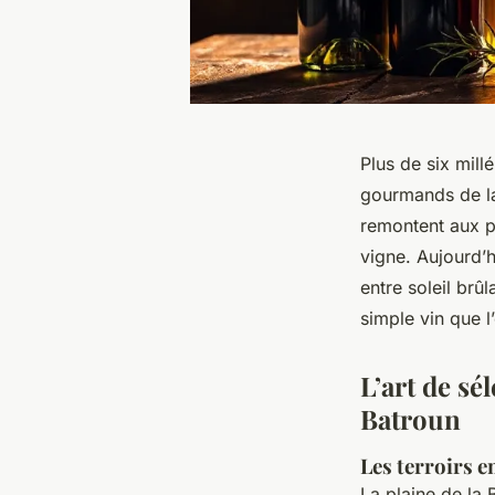
Plus de six mill
gourmands de la
remontent aux p
vigne. Aujourd’h
entre soleil brûl
simple vin que l
L’art de sé
Batroun
Les terroirs e
La plaine de la 