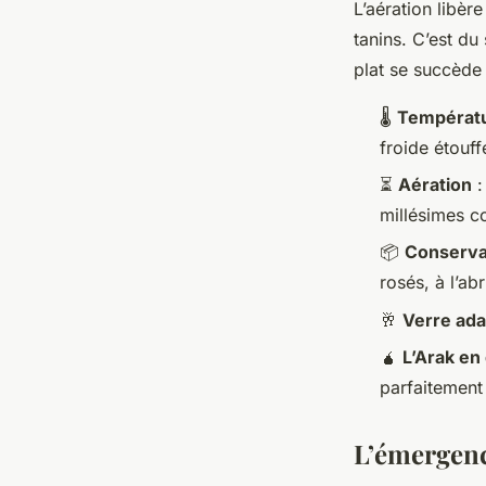
L’aération libère
tanins. C’est d
plat se succède
🌡️
Températu
froide étouff
⏳
Aération
:
millésimes c
📦
Conserva
rosés, à l’abr
🥂
Verre ad
🧉
L’Arak en 
parfaitement 
L’émergence