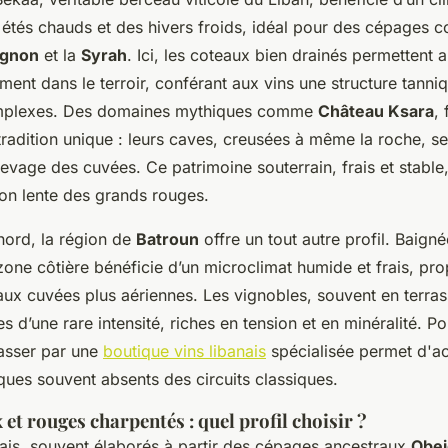
étés chauds et des hivers froids, idéal pour des cépages 
ignon
et la
Syrah
. Ici, les coteaux bien drainés permettent 
ent dans le terroir, conférant aux vins une structure tanni
mplexes. Des domaines mythiques comme
Château Ksara
,
tradition unique : leurs caves, creusées à même la roche, s
élevage des cuvées. Ce patrimoine souterrain, frais et stable,
ion lente des grands rouges.
nord, la région de
Batroun
offre un tout autre profil. Baigné
zone côtière bénéficie d’un microclimat humide et frais, pr
aux cuvées plus aériennes. Les vignobles, souvent en terras
 d’une rare intensité, riches en tension et en minéralité. P
passer par une
boutique vins libanais
spécialisée permet d'a
iques souvent absents des circuits classiques.
 et rouges charpentés : quel profil choisir ?
nais, souvent élaborés à partir des cépages ancestraux
Obei