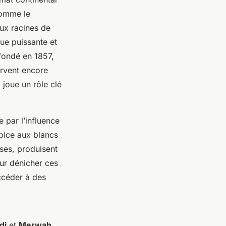
comme le
aux racines de
que puissante et
 fondé en 1857,
ervent encore
 joue un rôle clé
e par l’influence
opice aux blancs
ses, produisent
our dénicher ces
ccéder à des
di
et
Merwah
,