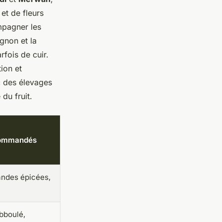
et de fleurs
ompagner les
gnon et la
fois de cuir.
tion et
c des élevages
du fruit.
ecommandés
iandes épicées,
bboulé,