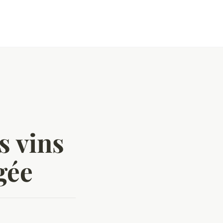
s vins
gée