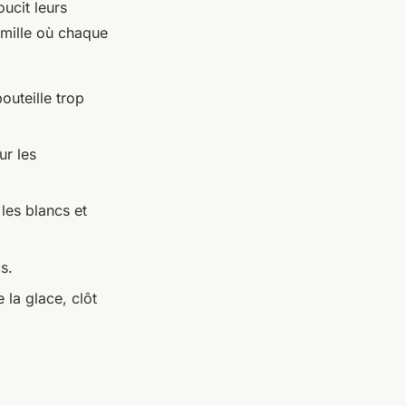
oucit leurs
amille où chaque
outeille trop
ur les
les blancs et
s.
 la glace, clôt