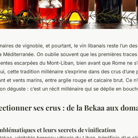
énaires de vignoble, et pourtant, le vin libanais reste l’un de
 Méditerranée. On oublie souvent que les premières traces d
entes escarpées du Mont-Liban, bien avant que Rome ne s
ui, cette tradition millénaire s’exprime dans des crus d’une
ant et vents marins, entre argile rouge et calcaire brut. Ce n
’on déguste : c’est un récit millénaire qui se déplie en bouch
lectionner ses crus : de la Bekaa aux dom
mblématiques et leurs secrets de vinification
Bekaa, véritable berceau viticole du Liban, bénéficie d’un cl