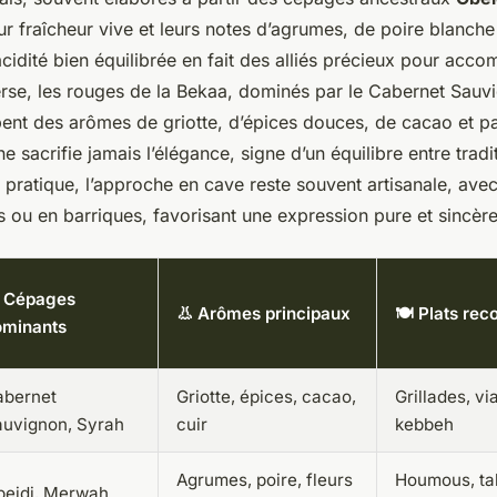
ur fraîcheur vive et leurs notes d’agrumes, de poire blanche 
cidité bien équilibrée en fait des alliés précieux pour acc
erse, les rouges de la Bekaa, dominés par le Cabernet Sauvi
ent des arômes de griotte, d’épices douces, de cacao et par
e sacrifie jamais l’élégance, signe d’un équilibre entre tradi
 pratique, l’approche en cave reste souvent artisanale, ave
 ou en barriques, favorisant une expression pure et sincère 
 Cépages
👃 Arômes principaux
🍽️ Plats r
ominants
abernet
Griotte, épices, cacao,
Grillades, v
uvignon, Syrah
cuir
kebbeh
Agrumes, poire, fleurs
Houmous, ta
beidi, Merwah