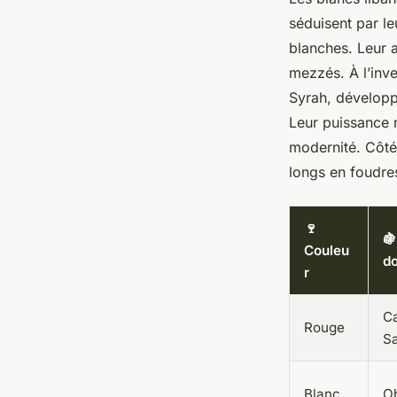
séduisent par le
blanches. Leur a
mezzés. À l’inv
Syrah, développ
Leur puissance n
modernité. Côté
longs en foudres
🍷

Couleu
d
r
C
Rouge
Sa
Blanc
O