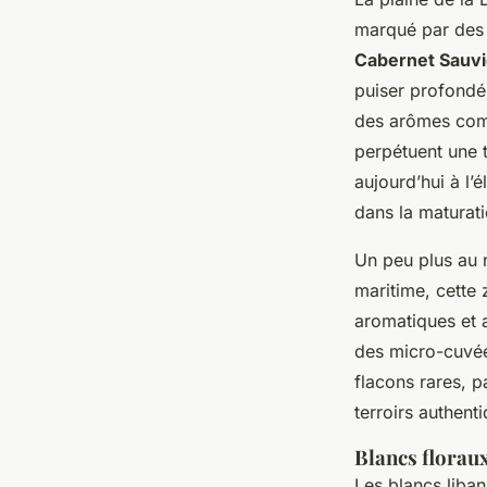
marqué par des 
Cabernet Sauv
puiser profondém
des arômes co
perpétuent une 
aujourd’hui à l’
dans la maturat
Un peu plus au 
maritime, cette 
aromatiques et 
des micro-cuvées
flacons rares, 
terroirs authent
Blancs floraux
Les blancs liba