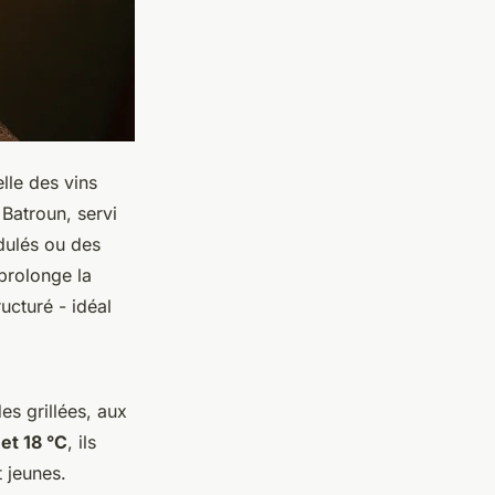
elle des vins
Batroun, servi
idulés ou des
 prolonge la
ructuré - idéal
es grillées, aux
 et 18 °C
, ils
t jeunes.