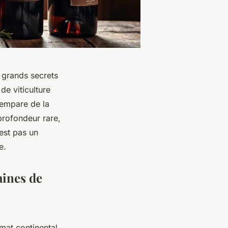
s grands secrets
e viticulture
’empare de la
 profondeur rare,
’est pas un
e.
aines de
imat continental