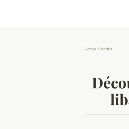
Accueil
›
Produit
Décou
li