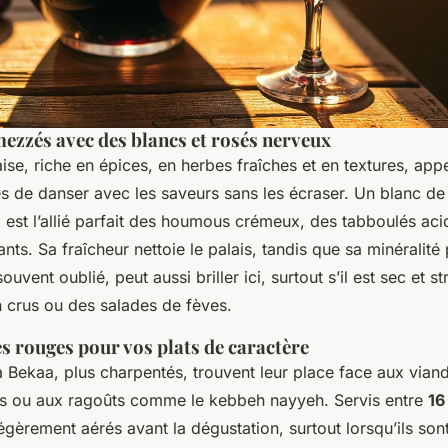
ezzés avec des blancs et rosés nerveux
aise, riche en épices, en herbes fraîches et en textures, app
s de danser avec les saveurs sans les écraser. Un blanc de 
, est l’allié parfait des houmous crémeux, des tabboulés ac
lants. Sa fraîcheur nettoie le palais, tandis que sa minéralité
souvent oublié, peut aussi briller ici, surtout s’il est sec et st
 crus ou des salades de fèves.
s rouges pour vos plats de caractère
 Bekaa, plus charpentés, trouvent leur place face aux viand
s ou aux ragoûts comme le kebbeh nayyeh. Servis entre
16
égèrement aérés avant la dégustation, surtout lorsqu’ils son