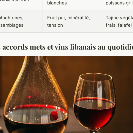
blanches
poissons gril
tochtones,
Fruit pur, minéralité,
Tajine végét
ssemblages
tension
frais, falafel
 accords mets et vins libanais au quotid