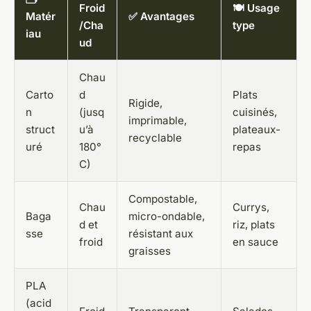
Froid
🍽️ Usage
Matér
✅ Avantages
/Cha
type
iau
ud
Chau
Carto
d
Plats
Rigide,
n
(jusq
cuisinés,
imprimable,
struct
u’à
plateaux-
recyclable
uré
180°
repas
C)
Compostable,
Chau
Currys,
Baga
micro-ondable,
d et
riz, plats
sse
résistant aux
froid
en sauce
graisses
PLA
(acid