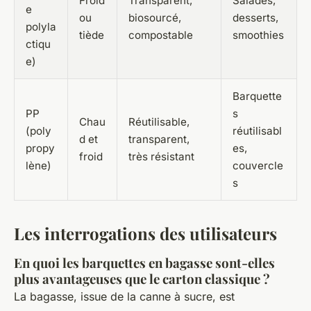
Froid
Transparent,
Salades,
e
ou
biosourcé,
desserts,
polyla
tiède
compostable
smoothies
ctiqu
e)
Barquette
PP
s
Chau
Réutilisable,
(poly
réutilisabl
d et
transparent,
propy
es,
froid
très résistant
lène)
couvercle
s
Les interrogations des utilisateurs
En quoi les barquettes en bagasse sont-elles
plus avantageuses que le carton classique ?
La bagasse, issue de la canne à sucre, est