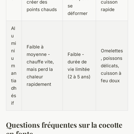
créer des
cuisson
se
points chauds
rapide
déformer
Al
u
mi
Faible à
ni
Omelettes
moyenne -
Faible -
u
, poissons
chauffe vite,
durée de
m
délicats,
mais perd la
vie limitée
an
cuisson à
chaleur
(2 à 5 ans)
tia
feu doux
rapidement
dh
és
if
Questions fréquentes sur la cocotte
en fonte