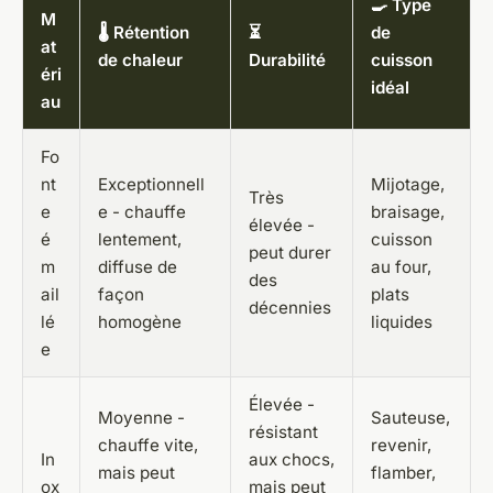
🍳 Type
M
🌡️ Rétention
⏳
de
at
de chaleur
Durabilité
cuisson
éri
idéal
au
Fo
nt
Exceptionnell
Mijotage,
Très
e
e - chauffe
braisage,
élevée -
é
lentement,
cuisson
peut durer
m
diffuse de
au four,
des
ail
façon
plats
décennies
lé
homogène
liquides
e
Élevée -
Moyenne -
Sauteuse,
résistant
chauffe vite,
revenir,
In
aux chocs,
mais peut
flamber,
ox
mais peut