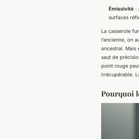
Émissivité
: 
surfaces réf
La casserole fum
l’ancienne, on a
ancestral. Mais 
saut de précisio
point rouge peut
irrécupérable. L
Pourquoi l