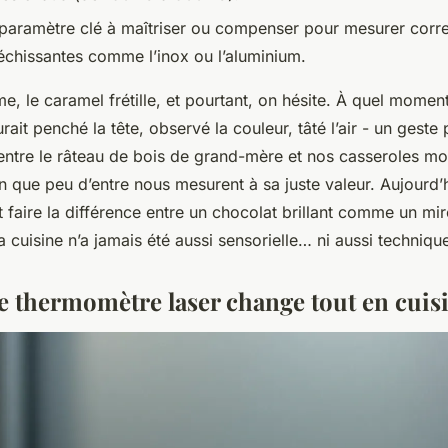
paramètre clé à maîtriser ou compenser pour mesurer corr
léchissantes comme l’inox ou l’aluminium.
e, le caramel frétille, et pourtant, on hésite. À quel momen
urait penché la tête, observé la couleur, tâté l’air - un geste
entre le râteau de bois de grand-mère et nos casseroles mod
n que peu d’entre nous mesurent à sa juste valeur. Aujourd’
 faire la différence entre un chocolat brillant comme un mir
a cuisine n’a jamais été aussi sensorielle… ni aussi techniqu
e thermomètre laser change tout en cuis