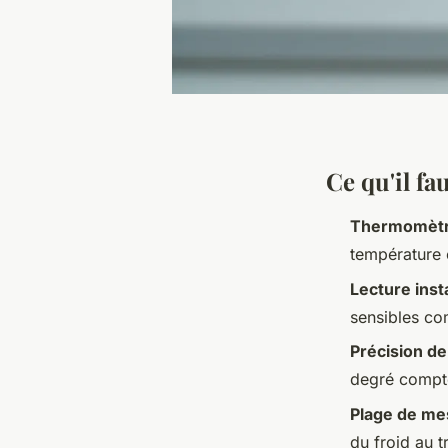
Ce qu'il fa
Thermomètre
température e
Lecture ins
sensibles co
Précision de
degré compte
Plage de me
du froid au 