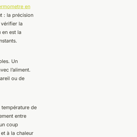
ermometre en
 : la précision
vérifier la
 en est la
nstants.
bles. Un
vec l’aliment.
areil ou de
a température de
sement entre
n un coup
et à la chaleur