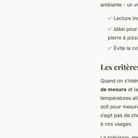
ambiante - un vr
✅ Lecture in
✅ Idéal pour
pierre à pizz
✅ Évite la c
Les critère
Quand on s’intér
de mesure
et l
températures al
soit pour mesure
s’agit pas de ch
à vos usages.
La précision, el