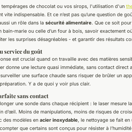
 tempérages de chocolat ou vos sirops, l'utilisation d'un
th
t vite indispensable. Et ce n’est pas qu’une question de goût
aussi un rôle dans la
sécurité alimentaire
. Que ce soit pour 
 bain-marie ou celle d’un four à bois, savoir exactement où
viter les surprises désagréables - et garantir des résultats co
au service du goût
onse est crucial quand on travaille avec des matières sensi
r donne une lecture quasi immédiate, sans contact direct a
 surveiller une surface chaude sans risquer de brûler un app
réparation. Y a de quoi y voir plus clair.
rfaite sans contact
longer une sonde dans chaque récipient : le laser mesure l
lin d’œil. Moins de manipulations, moins de risques de croi
ec des modèles en
acier inoxydable
, le nettoyage se fait e
ompter que certains sont conçus pour résister à l’humidité 