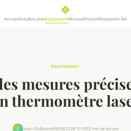
Accueil
Actu
Bon plan
Equipement
Minceur
Produit
Restaurant Bar
EQUIPEMENT
des mesures précise
n thermomètre las
Jean-Guillaume
08/06/2026 10:09
12 min de lecture
J