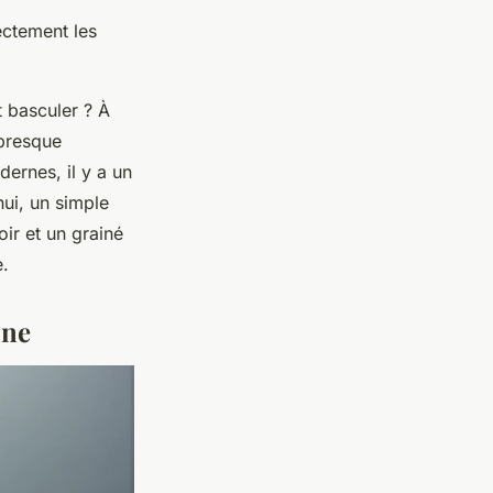
ectement les
t basculer ? À
 presque
ernes, il y a un
hui, un simple
oir et un grainé
e.
ine