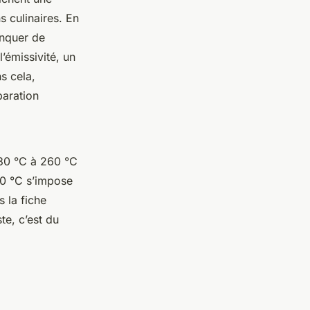
s culinaires. En
anquer de
’émissivité, un
s cela,
paration
-30 °C à 260 °C
00 °C s’impose
s la fiche
te, c’est du