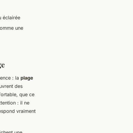
 éclairée
s comme une
ge
rence : la
plage
ouvrent des
fortable, que ce
ention : il ne
respond vraiment
ichent une