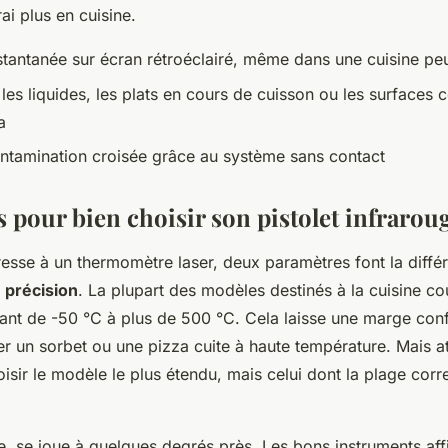
ai plus en cuisine.
stantanée sur écran rétroéclairé, même dans une cuisine peu
 les liquides, les plats en cours de cuisson ou les surface
a
ontamination croisée grâce au système sans contact
s pour bien choisir son pistolet infrarou
esse à un thermomètre laser, deux paramètres font la diffé
a
précision
. La plupart des modèles destinés à la cuisine c
lant de -50 °C à plus de 500 °C. Cela laisse une marge con
r un sorbet ou une pizza cuite à haute température. Mais att
oisir le modèle le plus étendu, mais celui dont la plage cor
le, se joue à quelques degrés près. Les bons instruments aff