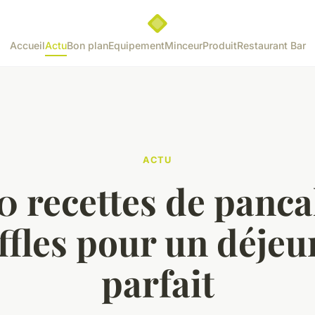
Accueil
Actu
Bon plan
Equipement
Minceur
Produit
Restaurant Bar
ACTU
0 recettes de panca
ffles pour un déjeu
parfait