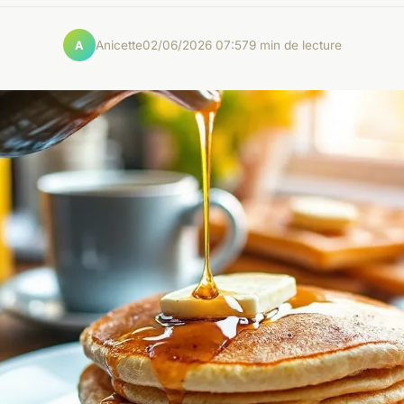
Anicette
02/06/2026 07:57
9 min de lecture
A