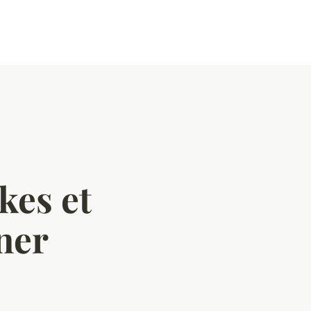
kes et
ner