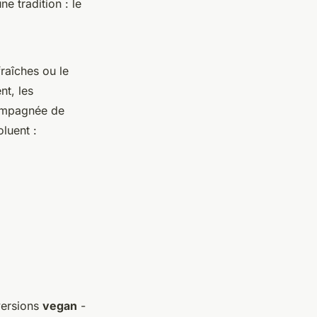
e tradition : le
raîches ou le
nt, les
compagnée de
luent :
 versions
vegan
-