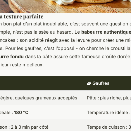
la texture parfaite
 bon plat d’un plat inoubliable, c’est souvent une question 
mple, n’est pas laissée au hasard. Le
babeurre authentiqu
cakes : son acidité réagit avec la levure pour créer une m
. Pour les gaufres, c’est l’opposé - on cherche le croustillan
urre fondu
dans la pâte assure cette fameuse croûte dorée 
rieur reste moelleux.
🧇 Gaufres
 légère, quelques grumeaux acceptés
Pâte : plus riche, plu
déale :
180 °C
Température idéale 
on : 2 à 3 min par côté
Temps de cuisson : 3