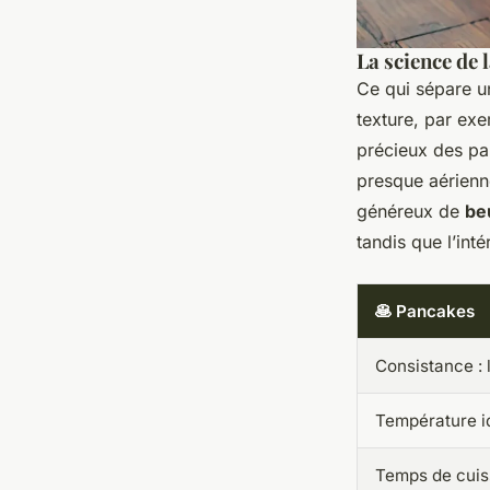
La science de 
Ce qui sépare un
texture, par exe
précieux des pan
presque aérienne
généreux de
be
tandis que l’inté
🥞 Pancakes
Consistance :
Température i
Temps de cuiss