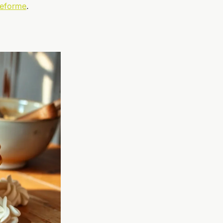
teforme
.