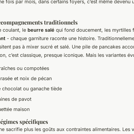
Une fois par mois, dans certains foyers, c’est même devenu un
ccompagnements traditionnels
e coulant, le
beurre salé
qui fond doucement, les myrtilles f
ant
- chaque garniture raconte une histoire. Traditionnelleme
sitent pas à mixer sucré et salé. Une pile de pancakes ac
n, c’est classique, presque iconique. Mais les variantes évo
 fraîches ou compotées
rasée et noix de pécan
e chocolat ou ganache tiède
aines de pavot
uettée maison
régimes spécifiques
ne sacrifie plus les goûts aux contraintes alimentaires. Les