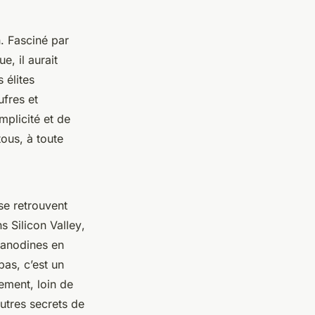
n. Fasciné par
e, il aurait
 élites
ufres et
plicité et de
ous, à toute
se retrouvent
ans
Silicon Valley
,
 anodines en
pas, c’est un
ement, loin de
autres secrets de