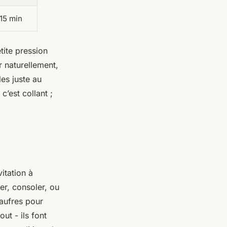
15 min
etite pression
r naturellement,
-les juste au
c’est collant ;
itation à
er, consoler, ou
aufres pour
out - ils font