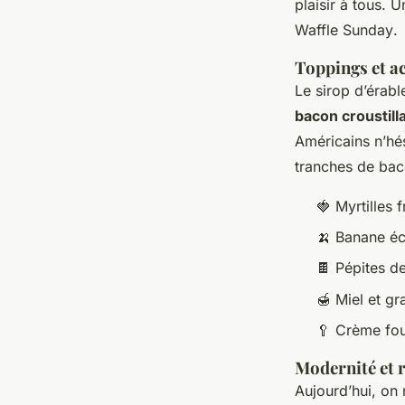
plaisir à tous. 
Waffle Sunday
.
Toppings et a
Le sirop d’érabl
bacon croustill
Américains n’hé
tranches de baco
🍓 Myrtilles
🍌 Banane éc
🍫 Pépites d
🍯 Miel et gr
🥄 Crème fo
Modernité et 
Aujourd’hui, on 