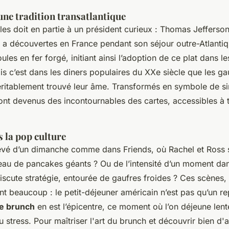
une tradition transatlantique
les doit en partie à un président curieux : Thomas Jefferso
il a découvertes en France pendant son séjour outre-Atlantiqu
les en fer forgé, initiant ainsi l’adoption de ce plat dans les
s c’est dans les diners populaires du XXe siècle que les ga
ritablement trouvé leur âme. Transformés en symbole de sim
sont devenus des incontournables des cartes, accessibles à t
 la pop culture
 rêvé d’un dimanche comme dans
Friends
, où Rachel et Ross 
teau de pancakes géants ? Ou de l’intensité d’un moment d
iscute stratégie, entourée de gaufres froides ? Ces scènes,
t beaucoup : le petit-déjeuner américain n’est pas qu’un re
e brunch
en est l’épicentre, ce moment où l’on déjeune lent
du stress. Pour maîtriser l'art du brunch et découvrir bien d'