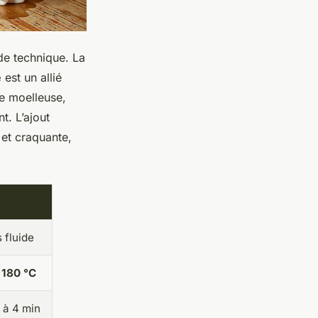
de technique. La
e
est un allié
ie moelleuse,
t. L’ajout
et craquante,
s fluide
:
180 °C
 à 4 min